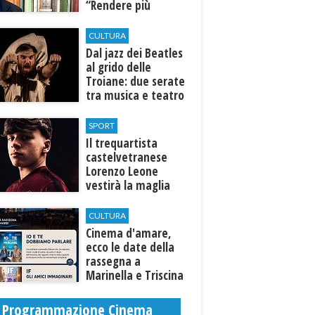
“Rendere più
efficiente
l’ospedale di
CULTURA
Castelvetrano."
Dal jazz dei Beatles
al grido delle
Troiane: due serate
tra musica e teatro
al Tempio di Hera di
Selinunte
SPORT
Il trequartista
castelvetranese
Lorenzo Leone
vestirà la maglia
del Trapani calcio
CULTURA
Cinema d'amare,
ecco le date della
rassegna a
Marinella e Triscina
di Selinunte
Programmazione Cinema