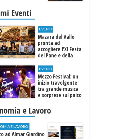
imi Eventi
EVENTI
Mazara del Vallo
pronta ad
accogliere l'XI Festa
del Pane e della
Pasta
EVENTI
Mezzo Festival: un
inizio travolgente
tra grande musica
e sorprese sul palco
nomia e Lavoro
OMIA E LAVORO
to ad Almar Giardino