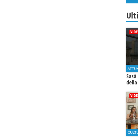
Ult
ATTU
Sasà 
della
CULT