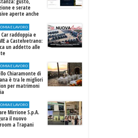
stanza: gusto,
zione e serate
sive aperte anche
ospiti esterni
OMIA E LAVORO
 Car raddoppia e
ME a Castelvetrano:
rca un addetto alle
ite
OMIA E LAVORO
llo Chiaramonte di
iana è tra le migliori
tion per matrimoni
lia
OMIA E LAVORO
are Mirrione S.p.A.
ura il nuovo
room a Trapani