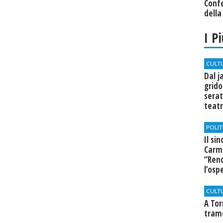
Conf
della
I P
CULT
Dal j
grido
serat
teatr
di Se
POLIT
Il si
Carm
“Rend
l’osp
Cast
CULT
​A To
tram