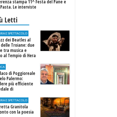
erenza stampa 11^ Festa del Pane e
 Pasta. Le interviste
iù Letti
URA E SPETTACOLO
azz dei Beatles al
 delle Troiane: due
e tra musica e
o al Tempio di Hera
linunte
ICA
ndaco di Poggioreale
elo Palermo:
ere più efficiente
edale di
elvetrano."
URA E SPETTACOLO
rretta Granitola
onto con la poesia