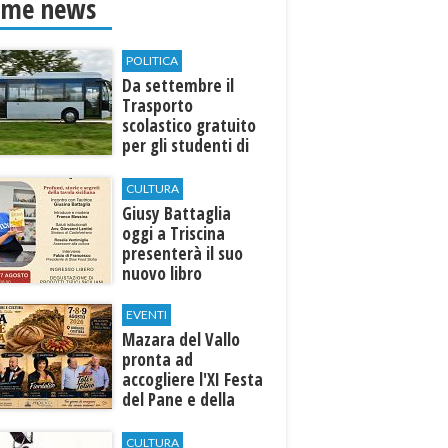
ime news
POLITICA
Da settembre il
Trasporto
scolastico gratuito
per gli studenti di
Marinella e Triscina
CULTURA
Giusy Battaglia
oggi a Triscina
presenterà il suo
nuovo libro
EVENTI
Mazara del Vallo
pronta ad
accogliere l'XI Festa
del Pane e della
Pasta
CULTURA