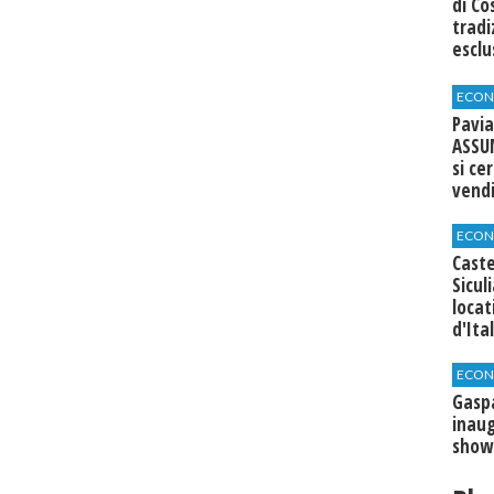
di Co
tradi
esclu
agli 
ECON
Pavia
ASSU
si ce
vend
ECON
Caste
Sicul
loca
d'Ita
ECON
​Gasp
inaug
show