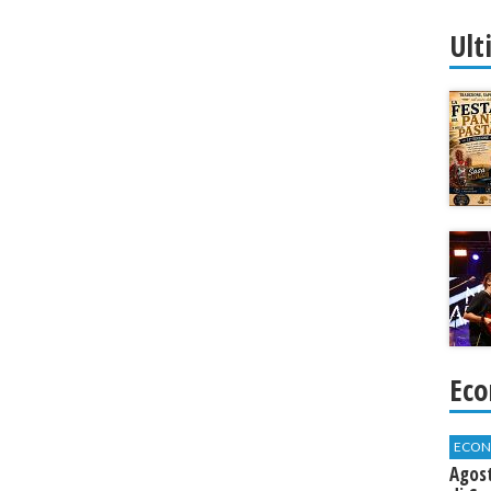
Ult
Eco
ECON
Agos