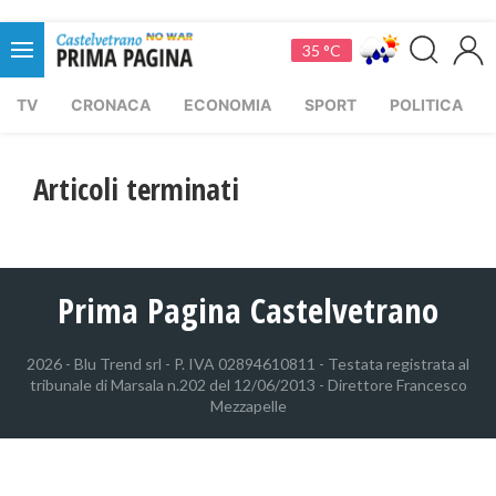
35 °C
TV
CRONACA
ECONOMIA
SPORT
POLITICA
Articoli terminati
Prima Pagina Castelvetrano
2026 - Blu Trend srl - P. IVA 02894610811 - Testata registrata al
tribunale di Marsala n.202 del 12/06/2013 - Direttore Francesco
Mezzapelle