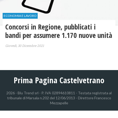
ECONOMIA E LAVORO
Concorsi in Regione, pubblicati i
bandi per assumere 1.170 nuove unità
Giovedì, 30 Dicembre 2021
Prima Pagina Castelvetrano
2026 - Blu Trend srl - P. IVA 02894610811 - Testata registrata al
tribunale di Marsala n.202 del 12/06/2013 - Direttore Francesco
Mezzapelle