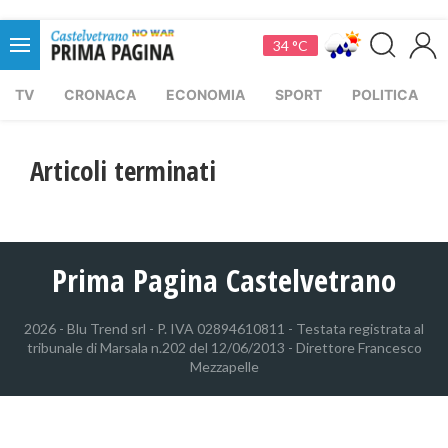
34 °C
TV
CRONACA
ECONOMIA
SPORT
POLITICA
Articoli terminati
Prima Pagina Castelvetrano
2026 - Blu Trend srl - P. IVA 02894610811 - Testata registrata al
tribunale di Marsala n.202 del 12/06/2013 - Direttore Francesco
Mezzapelle