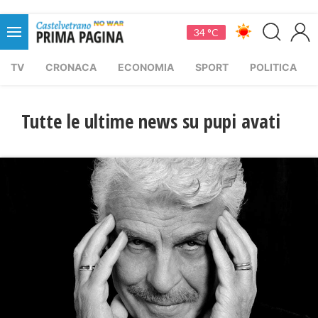
34 °C
TV
CRONACA
ECONOMIA
SPORT
POLITICA
Tutte le ultime news su pupi avati