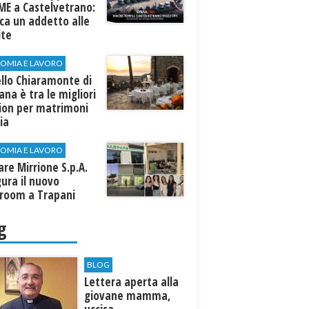
ME a Castelvetrano:
rca un addetto alle
ite
OMIA E LAVORO
llo Chiaramonte di
iana è tra le migliori
tion per matrimoni
lia
OMIA E LAVORO
are Mirrione S.p.A.
ura il nuovo
room a Trapani
g
BLOG
Lettera aperta alla
giovane mamma,