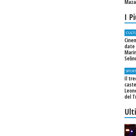
Mazar
I P
CULT
Cine
date 
Marin
Seli
SPOR
Il tr
cast
Leone
del T
Ult