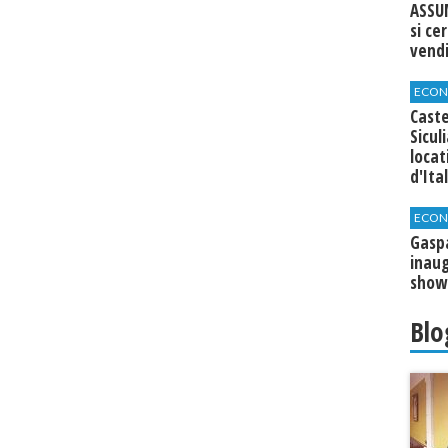
ASSU
si ce
vend
ECON
Caste
Sicul
loca
d'Ita
ECON
​Gasp
inaug
show
Blo