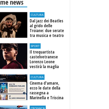
ime news
CULTURA
Dal jazz dei Beatles
al grido delle
Troiane: due serate
tra musica e teatro
al Tempio di Hera di
Selinunte
SPORT
Il trequartista
castelvetranese
Lorenzo Leone
vestirà la maglia
del Trapani calcio
CULTURA
Cinema d'amare,
ecco le date della
rassegna a
Marinella e Triscina
di Selinunte
CRONACA