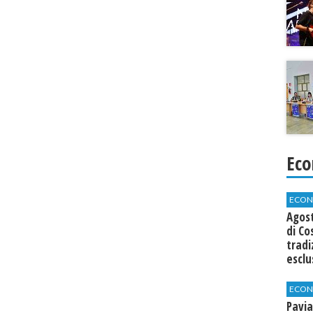
Eco
ECON
Agos
di Co
tradi
esclu
agli 
ECON
Pavia