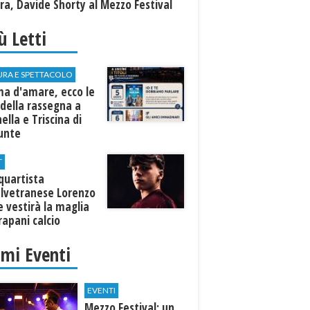
a, Davide Shorty al Mezzo Festival
iù Letti
URA E SPETTACOLO
ma d'amare, ecco le
della rassegna a
ella e Triscina di
nunte
T
equartista
elvetranese Lorenzo
 vestirà la maglia
rapani calcio
imi Eventi
EVENTI
Mezzo Festival: un