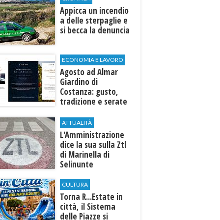
Appicca un incendio
a delle sterpaglie e
si becca la denuncia
ECONOMIA E LAVORO
Agosto ad Almar
Giardino di
Costanza: gusto,
tradizione e serate
esclusive aperte
anche agli ospiti
ATTUALITÀ
esterni
L'Amministrazione
dice la sua sulla Ztl
di Marinella di
Selinunte
CULTURA
Torna R...Estate in
città, il Sistema
delle Piazze si