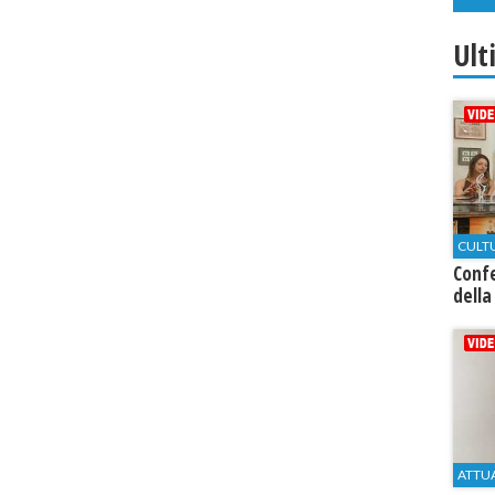
Ult
CULT
Conf
della
ATTU