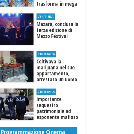
trasforma in mega
parco acquatico
CULTURA
​Mazara, conclusa la
terza edizione di
Mezzo Festival
CRONACA
Coltivava la
marijuana nel suo
appartamento,
arrestato un uomo
CRONACA
Importante
sequestro
patrimoniale ad
esponente mafioso
di Custonaci
Programmazione Cinema