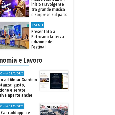
inizio travolgente
tra grande musica
e sorprese sul palco
EVENTI
Presentata a
Petrosino la terza
edizione del
Festival
Internazione della
Canzone Italiana
nomia e Lavoro
"Voci dal
Mediterraneo"
OMIA E LAVORO
to ad Almar Giardino
stanza: gusto,
zione e serate
sive aperte anche
ospiti esterni
OMIA E LAVORO
 Car raddoppia e