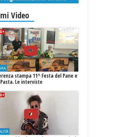
imi Video
URA
erenza stampa 11^ Festa del Pane e
 Pasta. Le interviste
ALITÀ