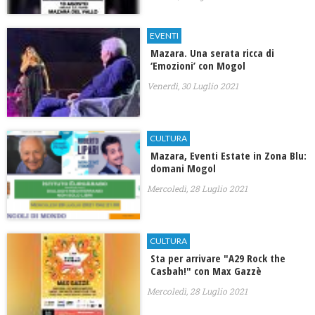
EVENTI
Mazara. Una serata ricca di
‘Emozioni’ con Mogol
Venerdì, 30 Luglio 2021
CULTURA
Mazara, Eventi Estate in Zona Blu:
domani Mogol
Mercoledì, 28 Luglio 2021
CULTURA
Sta per arrivare "A29 Rock the
Casbah!" con Max Gazzè
Mercoledì, 28 Luglio 2021