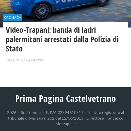
CRONACA
Video-Trapani: banda di ladri
palermitani arrestati dalla Polizia di
Stato
Venerdì, 20 Agosto 2021
Prima Pagina Castelvetrano
2026 - Blu Trend srl - P. IVA 02894610811 - Testata registrata al
tribunale di Marsala n.202 del 12/06/2013 - Direttore Francesco
Mezzapelle