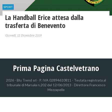
SPORT
La Handball Erice attesa dalla
trasferta di Benevento
Giovedì, 12 Dicembre 2019
Prima Pagina Castelvetrano
2026 - Blu Trend srl - P. IVA 02894610811 - Testata registrata al
tribunale di Marsala n.202 del 12/06/2013 - Direttore Francesco
Mezzapelle