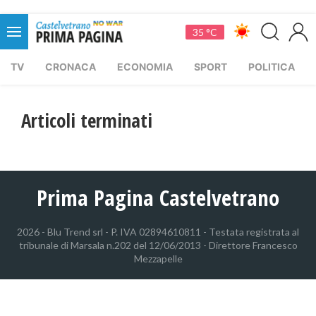
35 °C
TV
CRONACA
ECONOMIA
SPORT
POLITICA
Articoli terminati
Prima Pagina Castelvetrano
2026 - Blu Trend srl - P. IVA 02894610811 - Testata registrata al
tribunale di Marsala n.202 del 12/06/2013 - Direttore Francesco
Mezzapelle