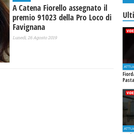
A Catena Fiorello assegnato il
Ult
premio 91023 della Pro Loco di
Favignana
Lunedì, 26 Agosto 2019
ATTU
Fiord
Past
ATTU