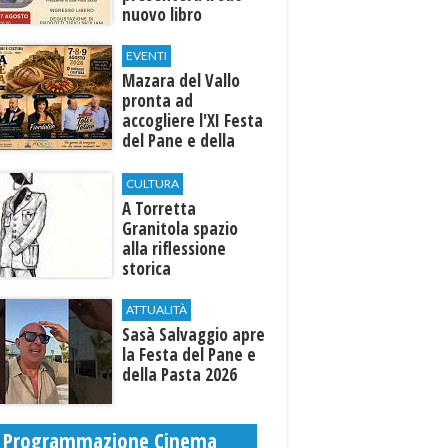
nuovo libro
EVENTI
Mazara del Vallo
pronta ad
accogliere l'XI Festa
del Pane e della
Pasta
CULTURA
​A Torretta
Granitola spazio
alla riflessione
storica
ATTUALITÀ
Sasà Salvaggio apre
la Festa del Pane e
della Pasta 2026
Programmazione Cinema