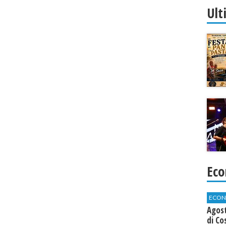
Ult
Eco
ECON
Agos
di Co