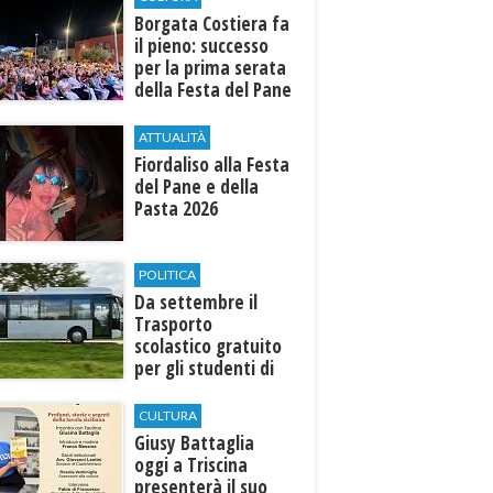
​Borgata Costiera fa
il pieno: successo
per la prima serata
della Festa del Pane
e della Pasta
ATTUALITÀ
Fiordaliso alla Festa
del Pane e della
Pasta 2026
POLITICA
Da settembre il
Trasporto
scolastico gratuito
per gli studenti di
Marinella e Triscina
CULTURA
Giusy Battaglia
oggi a Triscina
presenterà il suo