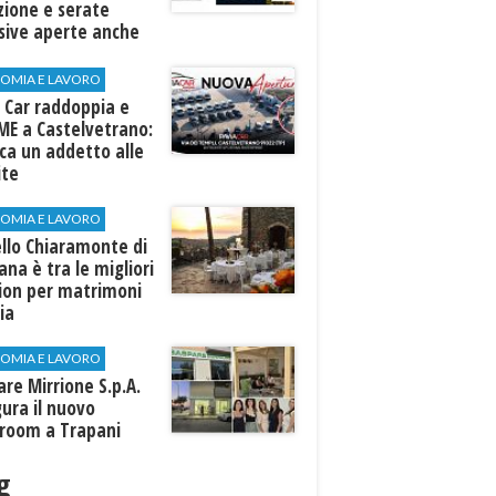
zione e serate
sive aperte anche
ospiti esterni
OMIA E LAVORO
 Car raddoppia e
ME a Castelvetrano:
rca un addetto alle
ite
OMIA E LAVORO
llo Chiaramonte di
iana è tra le migliori
tion per matrimoni
lia
OMIA E LAVORO
are Mirrione S.p.A.
ura il nuovo
room a Trapani
g