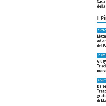
Sasà 
della
I P
EVEN
Mazar
ad ac
del P
CULT
Giusy
Trisc
nuovo
POLIT
Da se
Trasp
gratu
di Ma