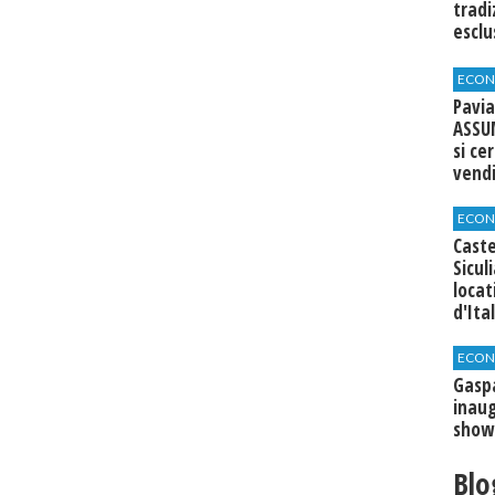
tradi
esclu
agli 
ECON
Pavia
ASSU
si ce
vend
ECON
Caste
Sicul
loca
d'Ita
ECON
​Gasp
inaug
show
Blo