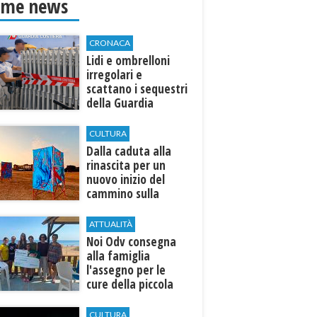
ime news
CRONACA
Lidi e ombrelloni
irregolari e
scattano i sequestri
della Guardia
Costiera
CULTURA
Dalla caduta alla
rinascita per un
nuovo inizio del
cammino sulla
terra
ATTUALITÀ
Noi Odv consegna
alla famiglia
l'assegno per le
cure della piccola
Ilenia
CULTURA