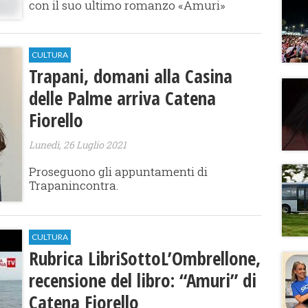
con il suo ultimo romanzo «Amuri»
CULTURA
Trapani, domani alla Casina
delle Palme arriva Catena
Fiorello
Lunedì, 26 Luglio 2021
Proseguono gli appuntamenti di
Trapanincontra.
CULTURA
Rubrica LibriSottoL’Ombrellone,
recensione del libro: “Amuri” di
Catena Fiorello