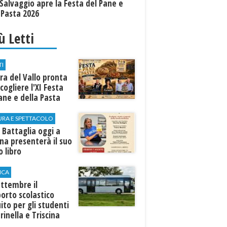
Salvaggio apre la Festa del Pane e
 Pasta 2026
iù Letti
TI
a del Vallo pronta
cogliere l'XI Festa
ane e della Pasta
URA E SPETTACOLO
 Battaglia oggi a
ina presenterà il suo
 libro
ICA
ttembre il
orto scolastico
ito per gli studenti
rinella e Triscina