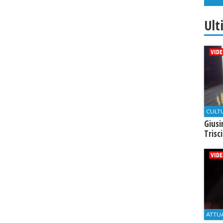
Ult
CULT
Giusi
Trisc
ATTU