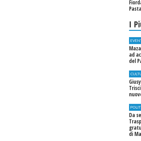
Fiord
Past
I P
EVEN
Mazar
ad ac
del P
CULT
Giusy
Trisc
nuovo
POLIT
Da se
Trasp
gratu
di Ma