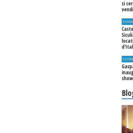
si ce
vend
ECON
Caste
Sicul
loca
d'Ita
ECON
​Gasp
inaug
show
Blo