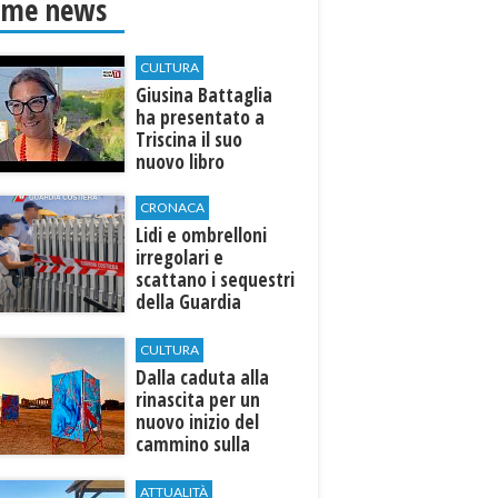
ime news
CULTURA
Giusina Battaglia
ha presentato a
Triscina il suo
nuovo libro
CRONACA
Lidi e ombrelloni
irregolari e
scattano i sequestri
della Guardia
Costiera
CULTURA
Dalla caduta alla
rinascita per un
nuovo inizio del
cammino sulla
terra
ATTUALITÀ