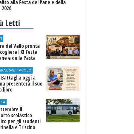
aliso alla Festa del Pane e della
a 2026
iù Letti
TI
a del Vallo pronta
cogliere l'XI Festa
ane e della Pasta
URA E SPETTACOLO
 Battaglia oggi a
ina presenterà il suo
 libro
ICA
ttembre il
orto scolastico
ito per gli studenti
rinella e Triscina