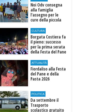
Noi Odv consegna
alla famiglia
l'assegno per le
cure della piccola
Ilenia
CULTURA
​Borgata Costiera fa
il pieno: successo
per la prima serata
della Festa del Pane
e della Pasta
ATTUALITÀ
Fiordaliso alla Festa
del Pane e della
Pasta 2026
POLITICA
Da settembre il
Trasporto
scolastico gratuito