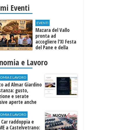
imi Eventi
EVENTI
Mazara del Vallo
pronta ad
accogliere l'XI Festa
del Pane e della
Pasta
nomia e Lavoro
OMIA E LAVORO
to ad Almar Giardino
stanza: gusto,
zione e serate
sive aperte anche
ospiti esterni
OMIA E LAVORO
 Car raddoppia e
ME a Castelvetrano: