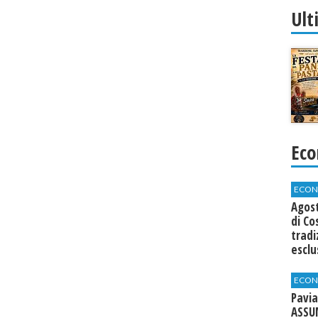
Ult
Eco
ECON
Agos
di Co
tradi
esclu
agli 
ECON
Pavia
ASSU