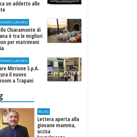
rca un addetto alle
ite
OMIA E LAVORO
llo Chiaramonte di
iana è tra le migliori
tion per matrimoni
lia
OMIA E LAVORO
are Mirrione S.p.A.
ura il nuovo
room a Trapani
g
BLOG
Lettera aperta alla
giovane mamma,
uccisa