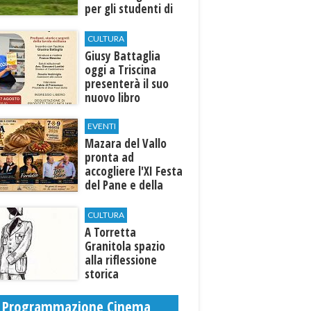
per gli studenti di
Marinella e Triscina
CULTURA
Giusy Battaglia
oggi a Triscina
presenterà il suo
nuovo libro
EVENTI
Mazara del Vallo
pronta ad
accogliere l'XI Festa
del Pane e della
Pasta
CULTURA
​A Torretta
Granitola spazio
alla riflessione
storica
Programmazione Cinema