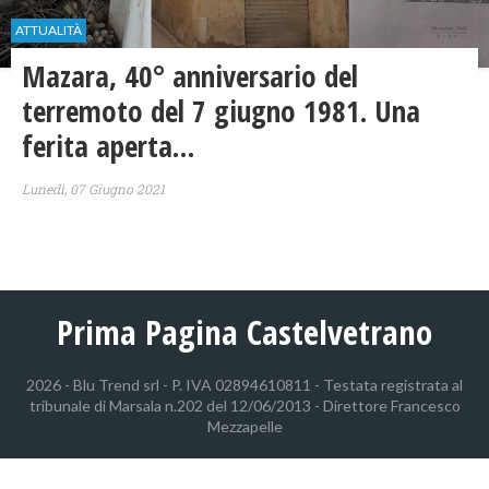
ATTUALITÀ
Mazara, 40° anniversario del
terremoto del 7 giugno 1981. Una
ferita aperta…
Lunedì, 07 Giugno 2021
Prima Pagina Castelvetrano
2026 - Blu Trend srl - P. IVA 02894610811 - Testata registrata al
tribunale di Marsala n.202 del 12/06/2013 - Direttore Francesco
Mezzapelle