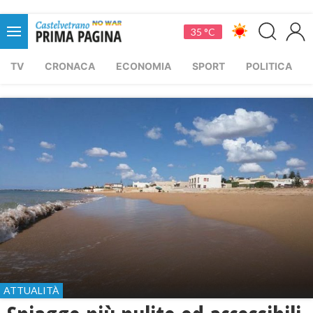
35 °C
TV
CRONACA
ECONOMIA
SPORT
POLITICA
ATTUALITÀ