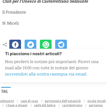
Club per l’Unesco di Castelvetrano Selinunte
Il Presidente
N. Miceli
Ti piacciono i nostri articoli?
Non perderti le notizie più importanti. Ricevi una
mail alle 19.00 con tutte le notizie del giorno
iscrivendoti alla nostra rassegna via email.
TAG
selinunte
cave di cusa
patrimonio dell'umanità
nicola miceli
i have a dream
valle del belice
castelvetrano
partanna