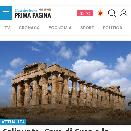
35 °C
TV
CRONACA
ECONOMIA
SPORT
POLITICA
ATTUALITÀ