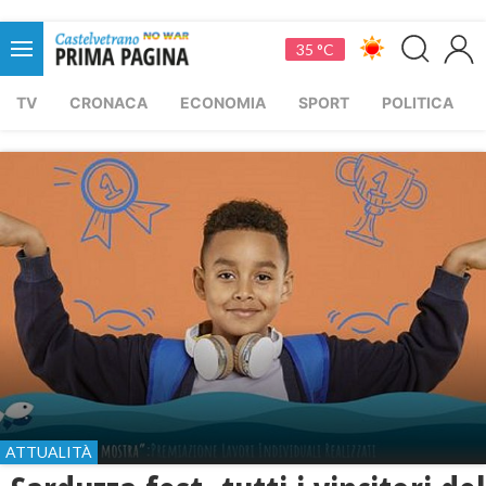
35 °C
TV
CRONACA
ECONOMIA
SPORT
POLITICA
ATTUALITÀ