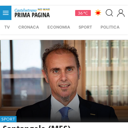
36 °C
TV
CRONACA
ECONOMIA
SPORT
POLITICA
SPORT