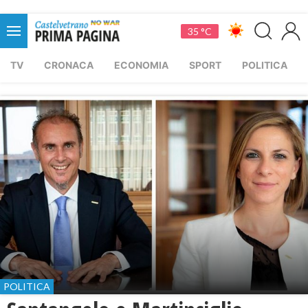
35 °C
TV
CRONACA
ECONOMIA
SPORT
POLITICA
POLITICA