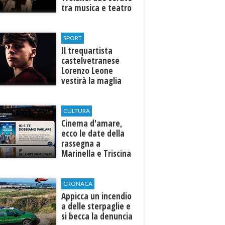
tra musica e teatro
al Tempio di Hera di
Selinunte
SPORT
Il trequartista
castelvetranese
Lorenzo Leone
vestirà la maglia
del Trapani calcio
CULTURA
Cinema d'amare,
ecco le date della
rassegna a
Marinella e Triscina
di Selinunte
CRONACA
Appicca un incendio
a delle sterpaglie e
si becca la denuncia