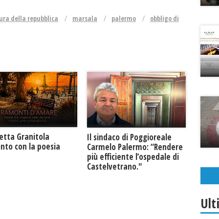
ura della repubblica
marsala
palermo
obbligo di
retta Granitola
Il sindaco di Poggioreale
nto con la poesia
Carmelo Palermo: “Rendere
più efficiente l’ospedale di
Castelvetrano."
Ult