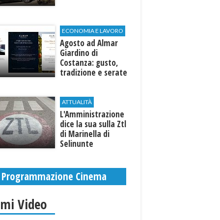
ECONOMIA E LAVORO
Agosto ad Almar
Giardino di
Costanza: gusto,
tradizione e serate
esclusive aperte
anche agli ospiti
esterni
ATTUALITÀ
L'Amministrazione
dice la sua sulla Ztl
di Marinella di
Selinunte
Programmazione Cinema
imi Video