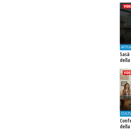
ATTU
Sasà 
della
CULT
Conf
della