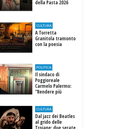
della Pasta 2026
CULTURA
​A Torretta
Granitola tramonto
con la poesia
POLITICA
Il sindaco di
Poggioreale
Carmelo Palermo:
“Rendere più
efficiente
l’ospedale di
Castelvetrano."
CULTURA
Dal jazz dei Beatles
al grido delle
Troiane: due serate