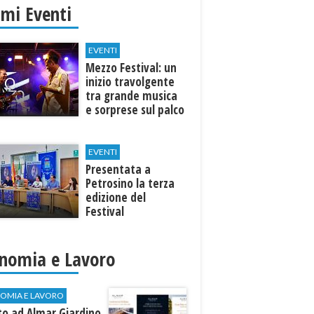
imi Eventi
EVENTI
Mezzo Festival: un
inizio travolgente
tra grande musica
e sorprese sul palco
EVENTI
Presentata a
Petrosino la terza
edizione del
Festival
Internazione della
Canzone Italiana
"Voci dal
nomia e Lavoro
Mediterraneo"
OMIA E LAVORO
to ad Almar Giardino