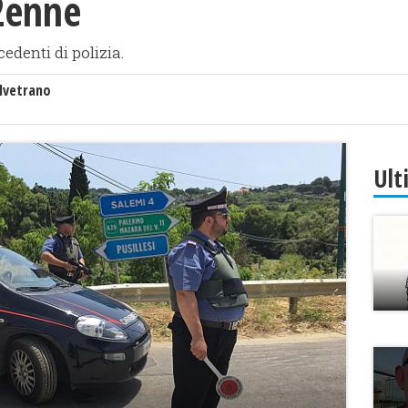
2enne
denti di polizia.
lvetrano
Ult