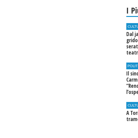
I P
CULT
Dal j
grido
serat
teatr
di Se
POLIT
Il si
Carm
“Rend
l’osp
Cast
CULT
​A To
tram