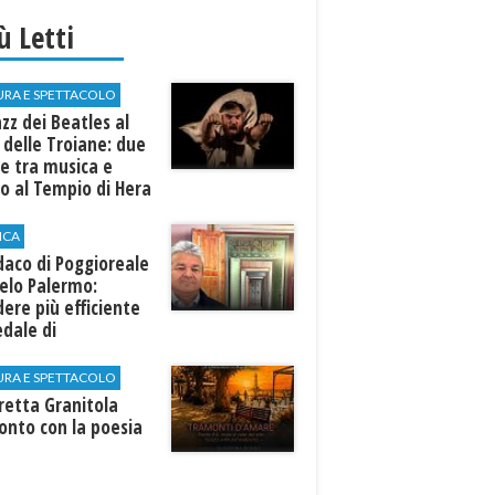
iù Letti
URA E SPETTACOLO
azz dei Beatles al
 delle Troiane: due
e tra musica e
o al Tempio di Hera
linunte
ICA
ndaco di Poggioreale
elo Palermo:
ere più efficiente
edale di
elvetrano."
URA E SPETTACOLO
rretta Granitola
onto con la poesia