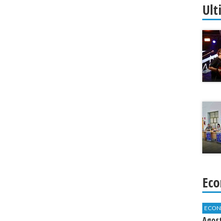
Ult
Eco
ECON
Agos