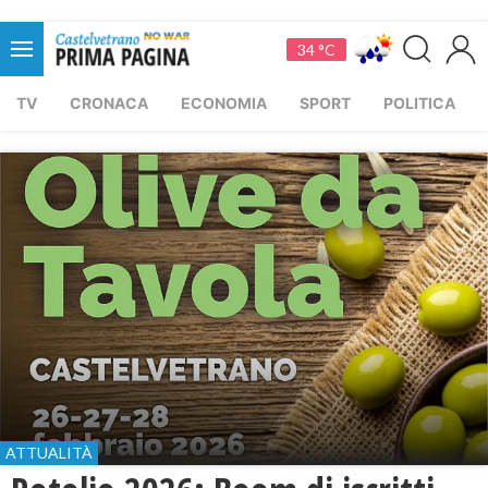
34 °C
TV
CRONACA
ECONOMIA
SPORT
POLITICA
ATTUALITÀ