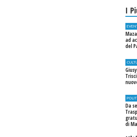
I P
EVEN
Mazar
ad ac
del P
CULT
Giusy
Trisc
nuovo
POLIT
Da se
Trasp
gratu
di Ma