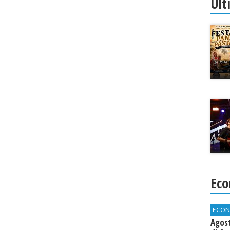
Ult
Eco
ECON
Agos