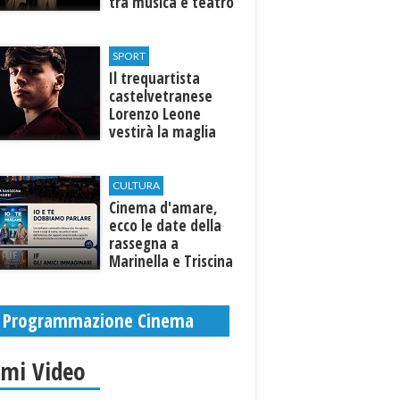
tra musica e teatro
al Tempio di Hera di
Selinunte
SPORT
Il trequartista
castelvetranese
Lorenzo Leone
vestirà la maglia
del Trapani calcio
CULTURA
Cinema d'amare,
ecco le date della
rassegna a
Marinella e Triscina
di Selinunte
Programmazione Cinema
imi Video