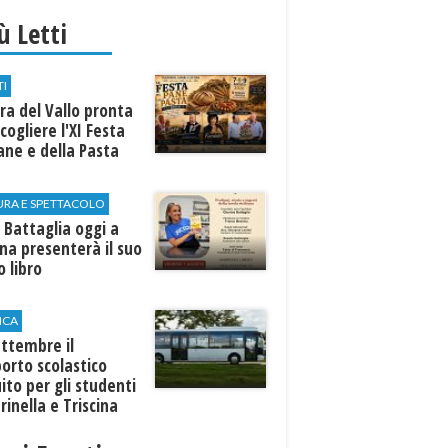
iù Letti
TI
a del Vallo pronta
cogliere l'XI Festa
ane e della Pasta
URA E SPETTACOLO
 Battaglia oggi a
ina presenterà il suo
 libro
ICA
ttembre il
orto scolastico
ito per gli studenti
rinella e Triscina