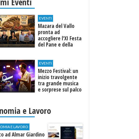
imi Eventi
EVENTI
Mazara del Vallo
pronta ad
accogliere l'XI Festa
del Pane e della
Pasta
EVENTI
Mezzo Festival: un
inizio travolgente
tra grande musica
e sorprese sul palco
nomia e Lavoro
OMIA E LAVORO
to ad Almar Giardino