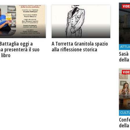
Battaglia oggi a
​A Torretta Granitola spazio
ATTU
na presenterà il suo
alla riflessione storica
Sasà 
libro
della
CULT
Conf
della