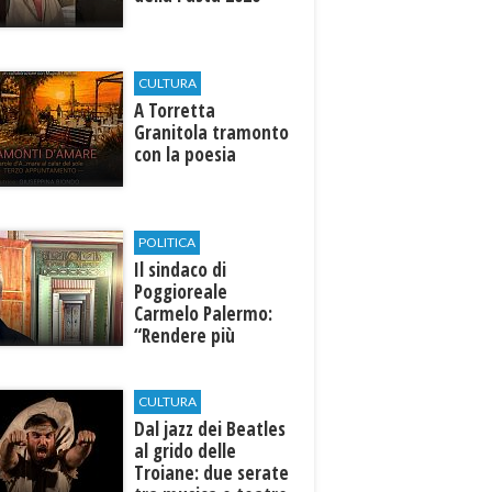
CULTURA
​A Torretta
Granitola tramonto
con la poesia
POLITICA
Il sindaco di
Poggioreale
Carmelo Palermo:
“Rendere più
efficiente
l’ospedale di
Castelvetrano."
CULTURA
Dal jazz dei Beatles
al grido delle
Troiane: due serate