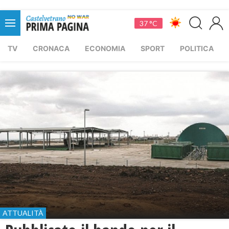
37 °C
TV
CRONACA
ECONOMIA
SPORT
POLITICA
ATTUALITÀ