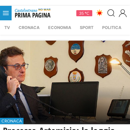
35 °C
TV
CRONACA
ECONOMIA
SPORT
POLITICA
CRONACA