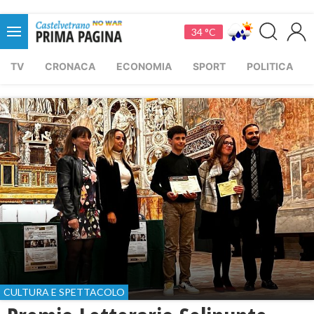
34 °C
TV
CRONACA
ECONOMIA
SPORT
POLITICA
CULTURA E SPETTACOLO