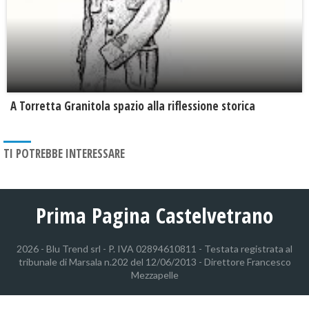
​A Torretta Granitola spazio alla riflessione storica
TI POTREBBE INTERESSARE
Prima Pagina Castelvetrano
2026 - Blu Trend srl - P. IVA 02894610811 - Testata registrata al
tribunale di Marsala n.202 del 12/06/2013 - Direttore Francesco
Mezzapelle