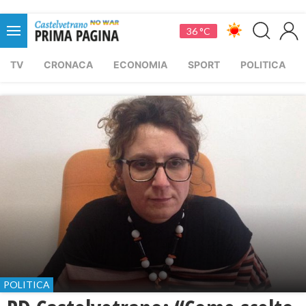
36 °C
TV
CRONACA
ECONOMIA
SPORT
POLITICA
POLITICA