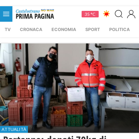
35 °C
TV
CRONACA
ECONOMIA
SPORT
POLITICA
ATTUALITÀ