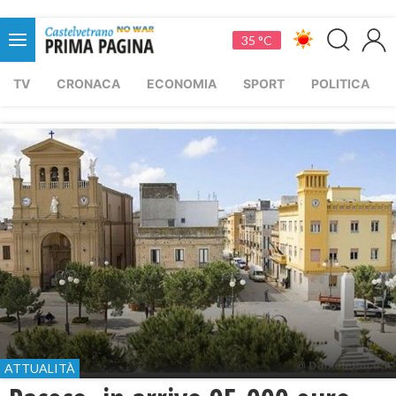
35 °C
TV
CRONACA
ECONOMIA
SPORT
POLITICA
ATTUALITÀ