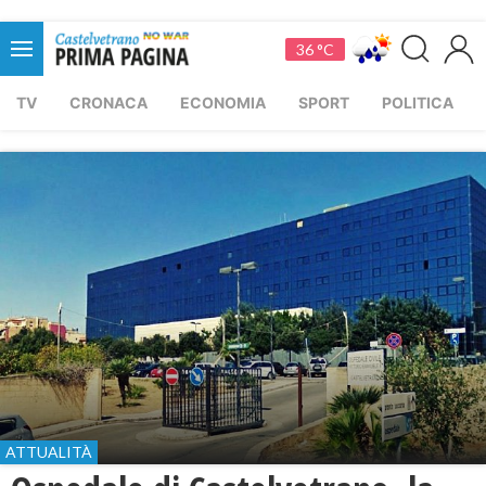
36 °C
TV
CRONACA
ECONOMIA
SPORT
POLITICA
ATTUALITÀ