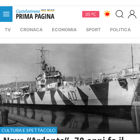
35 °C
TV
CRONACA
ECONOMIA
SPORT
POLITICA
CULTURA E SPETTACOLO