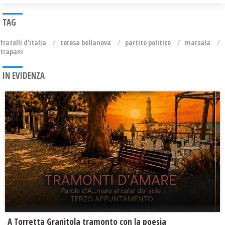
TAG
fratelli d'italia
teresa bellanova
partito politico
marsala
trapani
IN EVIDENZA
​A Torretta Granitola tramonto con la poesia