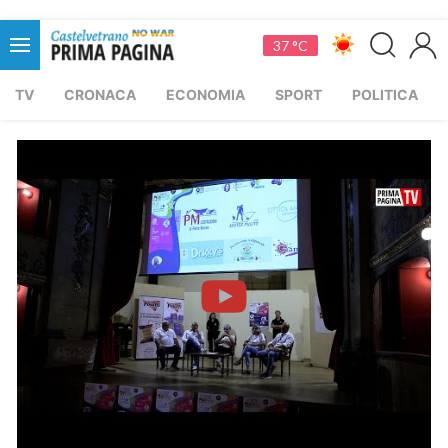
37 °C
TV
CRONACA
ECONOMIA
SPORT
POLITICA