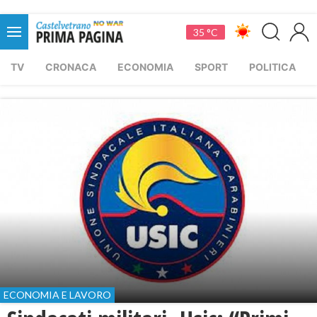
35 °C
TV
CRONACA
ECONOMIA
SPORT
POLITICA
ECONOMIA E LAVORO