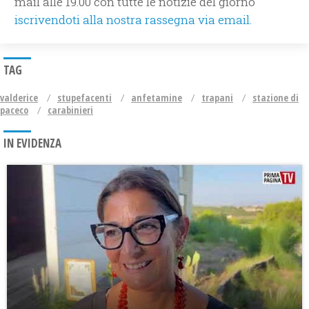
mail alle 19.00 con tutte le notizie del giorno
iscrivendoti alla nostra rassegna via email.
TAG
valderice
stupefacenti
anfetamine
trapani
stazione di
paceco
carabinieri
IN EVIDENZA