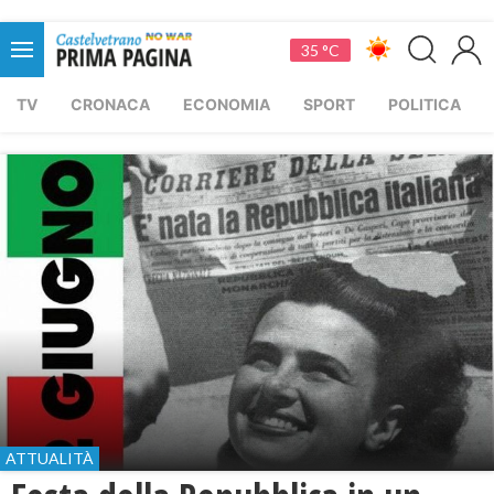
35 °C
TV
CRONACA
ECONOMIA
SPORT
POLITICA
ATTUALITÀ