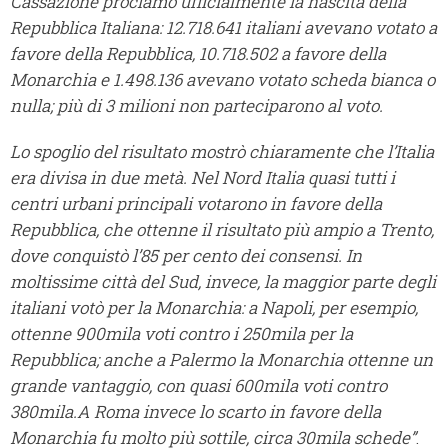
Cassazione proclamò ufficialmente la nascita della
Repubblica Italiana: 12.718.641 italiani avevano votato a
favore della Repubblica, 10.718.502 a favore della
Monarchia e 1.498.136 avevano votato scheda bianca o
nulla; più di 3 milioni non parteciparono al voto.
Lo spoglio del risultato mostrò chiaramente che l’Italia
era divisa in due metà. Nel Nord Italia quasi tutti i
centri urbani principali votarono in favore della
Repubblica, che ottenne il risultato più ampio a Trento,
dove conquistò l’85 per cento dei consensi. In
moltissime città del Sud, invece, la maggior parte degli
italiani votò per la Monarchia: a Napoli, per esempio,
ottenne 900mila voti contro i 250mila per la
Repubblica; anche a Palermo la Monarchia ottenne un
grande vantaggio, con quasi 600mila voti contro
380mila.A Roma invece lo scarto in favore della
Monarchia fu molto più sottile, circa 30mila schede”
.