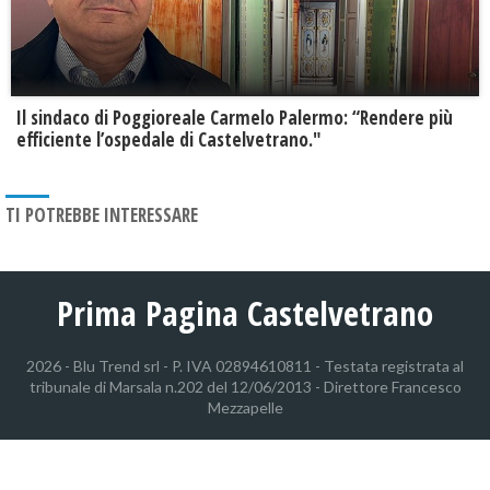
Il sindaco di Poggioreale Carmelo Palermo: “Rendere più
efficiente l’ospedale di Castelvetrano."
TI POTREBBE INTERESSARE
Prima Pagina Castelvetrano
2026 - Blu Trend srl - P. IVA 02894610811 - Testata registrata al
tribunale di Marsala n.202 del 12/06/2013 - Direttore Francesco
Mezzapelle