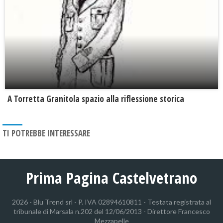
​A Torretta Granitola spazio alla riflessione storica
TI POTREBBE INTERESSARE
Prima Pagina Castelvetrano
2026 - Blu Trend srl - P. IVA 02894610811 - Testata registrata al
tribunale di Marsala n.202 del 12/06/2013 - Direttore Francesco
Mezzapelle