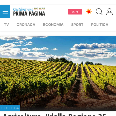
34 °C
TV
CRONACA
ECONOMIA
SPORT
POLITICA
POLITICA