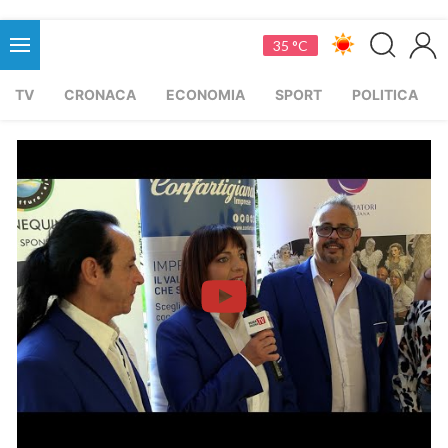
35 °C
TV
CRONACA
ECONOMIA
SPORT
POLITICA