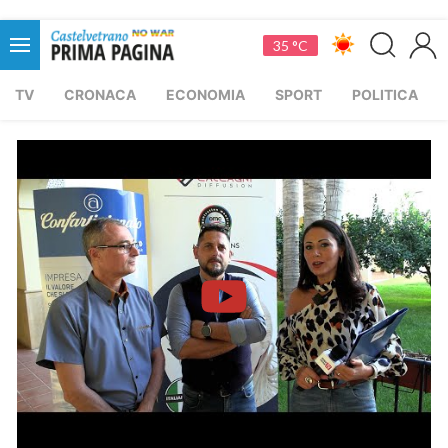
35 °C
TV
CRONACA
ECONOMIA
SPORT
POLITICA