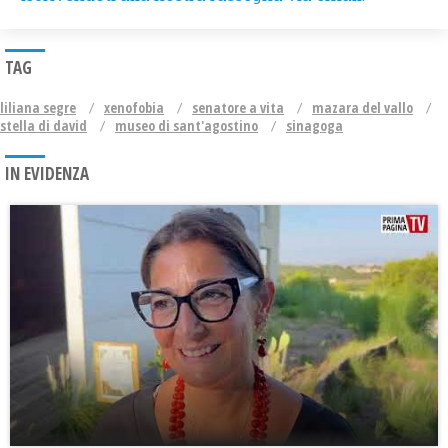
TAG
liliana segre
xenofobia
senatore a vita
mazara del vallo
stella di david
museo di sant'agostino
sinagoga
IN EVIDENZA