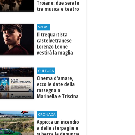
Troiane: due serate
tra musica e teatro
al Tempio di Hera di
Selinunte
SPORT
Il trequartista
castelvetranese
Lorenzo Leone
vestirà la maglia
del Trapani calcio
CULTURA
Cinema d'amare,
ecco le date della
rassegna a
Marinella e Triscina
di Selinunte
CRONACA
Appicca un incendio
a delle sterpaglie e
si becca la denuncia