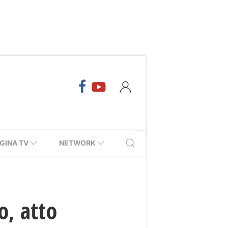
GINA TV
NETWORK
o, atto