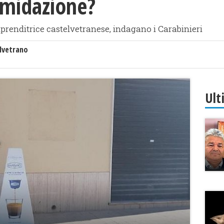
imidazione?
mprenditrice castelvetranese, indagano i Carabinieri
lvetrano
Ult