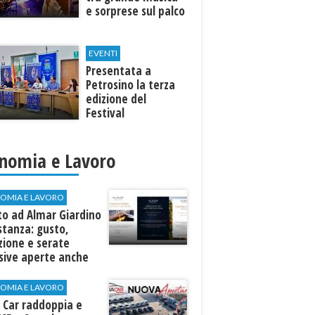
e sorprese sul palco
EVENTI
Presentata a
Petrosino la terza
edizione del
Festival
Internazione della
Canzone Italiana
"Voci dal
nomia e Lavoro
Mediterraneo"
OMIA E LAVORO
to ad Almar Giardino
stanza: gusto,
zione e serate
sive aperte anche
ospiti esterni
OMIA E LAVORO
 Car raddoppia e