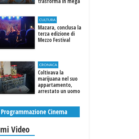
trasforma in mega
parco acquatico
CULTURA
​Mazara, conclusa la
terza edizione di
Mezzo Festival
CRONACA
Coltivava la
marijuana nel suo
appartamento,
arrestato un uomo
Programmazione Cinema
imi Video