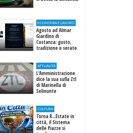
ECONOMIA E LAVORO
Agosto ad Almar
Giardino di
Costanza: gusto,
tradizione e serate
esclusive aperte
anche agli ospiti
esterni
ATTUALITÀ
L'Amministrazione
dice la sua sulla Ztl
di Marinella di
Selinunte
CULTURA
Torna R...Estate in
città, il Sistema
delle Piazze si