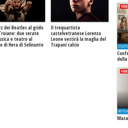
Il trequartista
zz dei Beatles al grido
castelvetranese Lorenzo
Troiane: due serate
Leone vestirà la maglia del
sica e teatro al
Trapani calcio
 di Hera di Selinunte
CULT
Conf
della
ATTU
Mazar