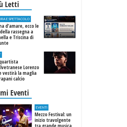
iù Letti
URA E SPETTACOLO
ma d'amare, ecco le
della rassegna a
ella e Triscina di
nunte
T
equartista
elvetranese Lorenzo
 vestirà la maglia
rapani calcio
imi Eventi
EVENTI
Mezzo Festival: un
inizio travolgente
tra grande musica