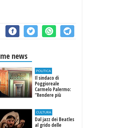
ime news
POLITICA
Il sindaco di
Poggioreale
Carmelo Palermo:
“Rendere più
efficiente
l’ospedale di
Castelvetrano."
CULTURA
Dal jazz dei Beatles
al grido delle