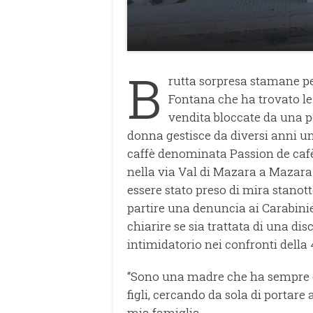
B
rutta sorpresa stamane p
Fontana che ha trovato le
vendita bloccate da una p
donna gestisce da diversi anni un’
caffè denominata Passion de cafè
nella via Val di Mazara a Mazara 
essere stato preso di mira stano
partire una denuncia ai Carabini
chiarire se sia trattata di una dis
intimidatorio nei confronti dell
“Sono una madre che ha sempre de
figli, cercando da sola di portare
mia famiglia.