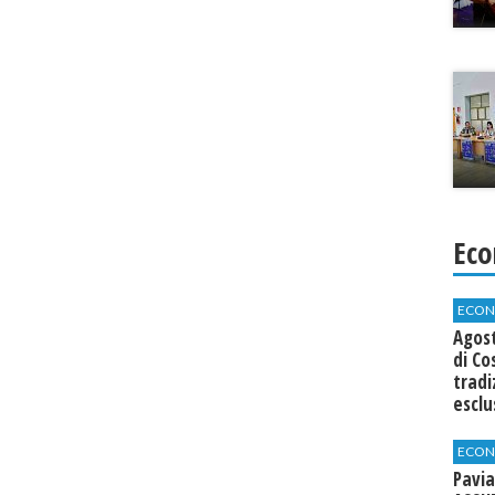
Eco
ECON
Agos
di Co
tradi
esclu
agli 
ECON
Pavia