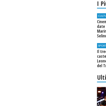
I P
CULT
Cine
date 
Marin
Seli
SPOR
Il tr
cast
Leone
del T
Ult