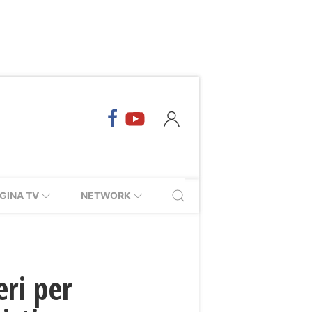
GINA TV
NETWORK
eri per