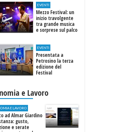
EVENTI
Mezzo Festival: un
inizio travolgente
tra grande musica
e sorprese sul palco
EVENTI
Presentata a
Petrosino la terza
edizione del
Festival
Internazione della
Canzone Italiana
"Voci dal
nomia e Lavoro
Mediterraneo"
OMIA E LAVORO
to ad Almar Giardino
stanza: gusto,
zione e serate