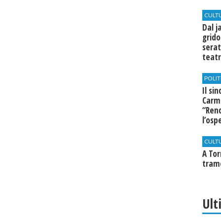
CULT
Dal j
grido
serat
teatr
di Se
POLIT
Il si
Carm
“Rend
l’osp
Cast
CULT
​A To
tram
Ult