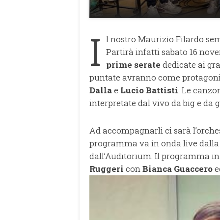
I
l nostro Maurizio Filardo se
Partirà infatti sabato 16 
prime serate
dedicate ai gra
puntate avranno come protagoni
Dalla
e
Lucio Battisti
. Le canzo
interpretate dal vivo da big e da g
Ad accompagnarli ci sarà l’orche
programma va in onda live dalla
dall’Auditorium. Il programma in
Ruggeri
con
Bianca Guaccero
e