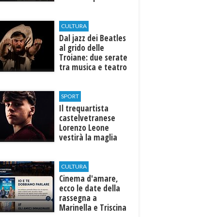
efficiente
l’ospedale di
Castelvetrano."
CULTURA
Dal jazz dei Beatles
al grido delle
Troiane: due serate
tra musica e teatro
al Tempio di Hera di
Selinunte
SPORT
Il trequartista
castelvetranese
Lorenzo Leone
vestirà la maglia
del Trapani calcio
CULTURA
Cinema d'amare,
ecco le date della
rassegna a
Marinella e Triscina