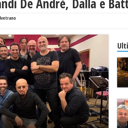
andi De Andrè, Dalla e Batt
lvetrano
Ult