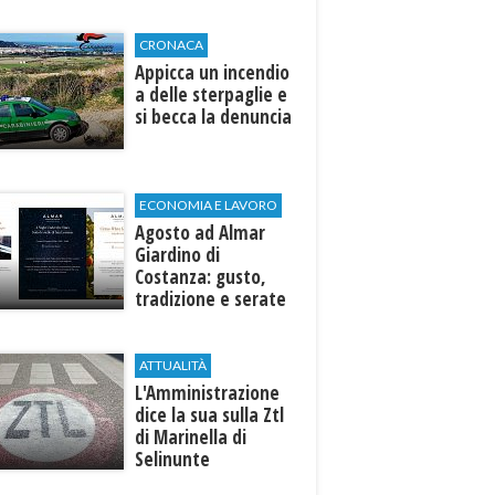
di Selinunte
CRONACA
Appicca un incendio
a delle sterpaglie e
si becca la denuncia
ECONOMIA E LAVORO
Agosto ad Almar
Giardino di
Costanza: gusto,
tradizione e serate
esclusive aperte
anche agli ospiti
esterni
ATTUALITÀ
L'Amministrazione
dice la sua sulla Ztl
di Marinella di
Selinunte