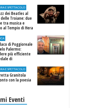
URA E SPETTACOLO
azz dei Beatles al
 delle Troiane: due
e tra musica e
o al Tempio di Hera
linunte
ICA
ndaco di Poggioreale
elo Palermo:
ere più efficiente
edale di
elvetrano."
URA E SPETTACOLO
rretta Granitola
onto con la poesia
imi Eventi