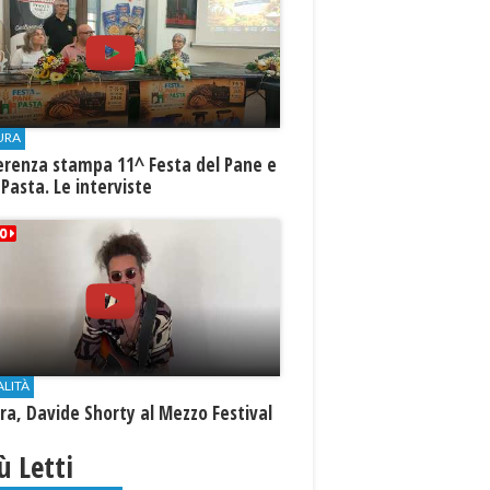
URA
erenza stampa 11^ Festa del Pane e
 Pasta. Le interviste
ALITÀ
a, Davide Shorty al Mezzo Festival
iù Letti