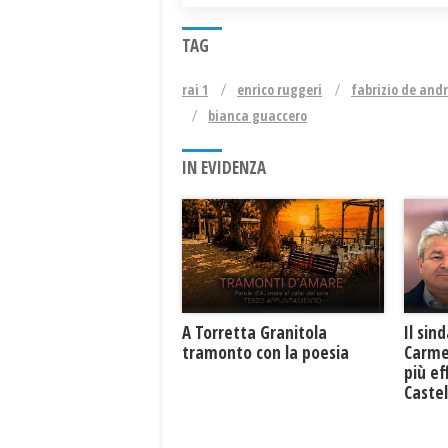
TAG
rai 1
enrico ruggeri
fabrizio de and
bianca guaccero
IN EVIDENZA
​A Torretta Granitola
Il sin
tramonto con la poesia
Carme
più ef
Caste