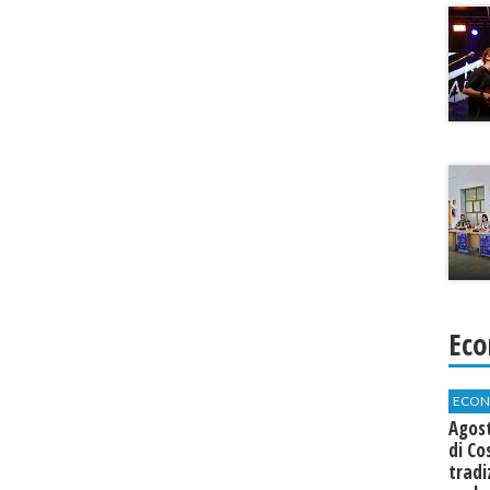
Eco
ECON
Agos
di Co
tradi