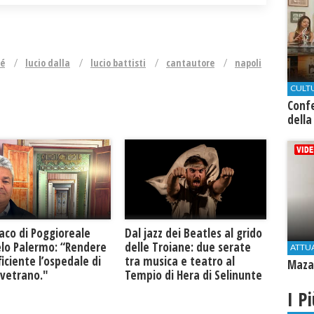
ré
lucio dalla
lucio battisti
cantautore
napoli
CULT
Conf
della
daco di Poggioreale
Dal jazz dei Beatles al grido
lo Palermo: “Rendere
delle Troiane: due serate
ATTU
ficiente l’ospedale di
tra musica e teatro al
Mazar
lvetrano."
Tempio di Hera di Selinunte
I P