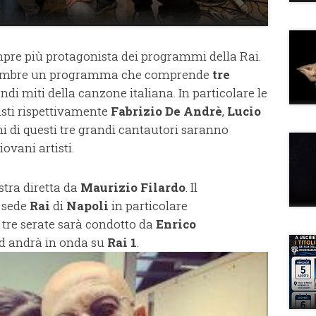
mpre più protagonista dei programmi della Rai.
novembre un programma che comprende
tre
ndi miti della canzone italiana. In particolare le
sti rispettivamente
Fabrizio De Andrè
,
Lucio
ni di questi tre grandi cantautori saranno
iovani artisti.
stra diretta da
Maurizio Filardo
. Il
 sede
Rai
di
Napoli
in particolare
 tre serate sarà condotto da
Enrico
d andrà in onda su
Rai 1
.