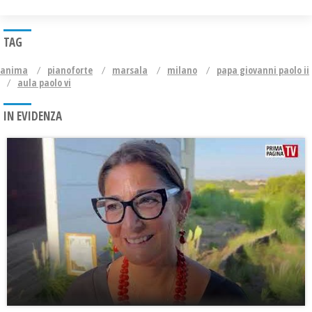
TAG
anima
pianoforte
marsala
milano
papa giovanni paolo ii
aula paolo vi
IN EVIDENZA