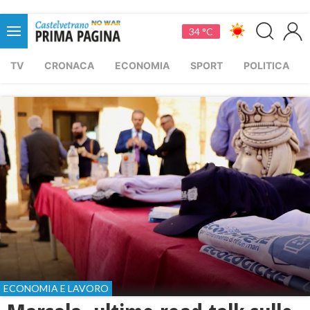
34 °C
TV
CRONACA
ECONOMIA
SPORT
POLITICA
ECONOMIA E LAVORO