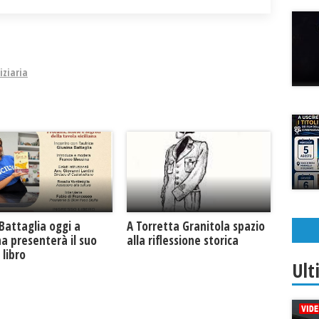
iziaria
Battaglia oggi a
​A Torretta Granitola spazio
na presenterà il suo
alla riflessione storica
libro
Ult