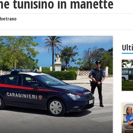
ne tunisino in manette
lvetrano
Ult