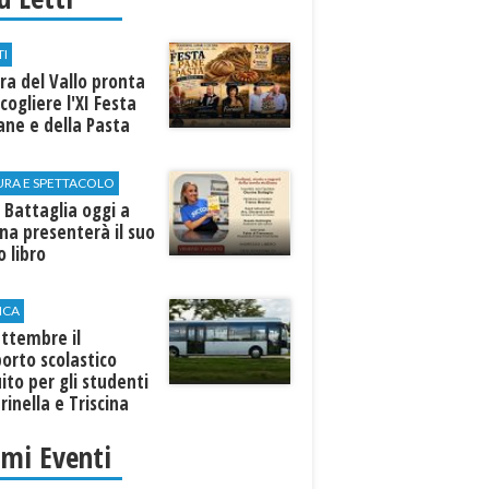
TI
a del Vallo pronta
cogliere l'XI Festa
ane e della Pasta
URA E SPETTACOLO
 Battaglia oggi a
ina presenterà il suo
 libro
ICA
ttembre il
orto scolastico
ito per gli studenti
rinella e Triscina
imi Eventi