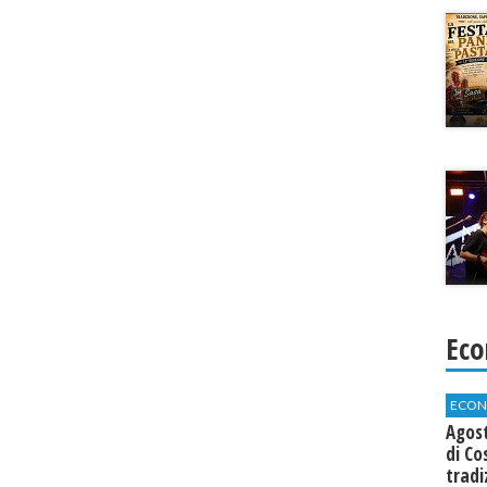
Eco
ECON
Agos
di Co
tradi