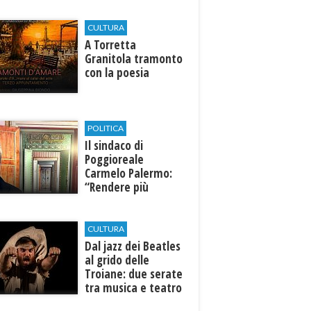
CULTURA
​A Torretta
Granitola tramonto
con la poesia
POLITICA
Il sindaco di
Poggioreale
Carmelo Palermo:
“Rendere più
efficiente
l’ospedale di
Castelvetrano."
CULTURA
Dal jazz dei Beatles
al grido delle
Troiane: due serate
tra musica e teatro
al Tempio di Hera di