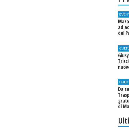
EVEN
Mazar
ad ac
del P
CULT
Giusy
Trisc
nuovo
POLIT
Da se
Trasp
gratu
di Ma
Ult