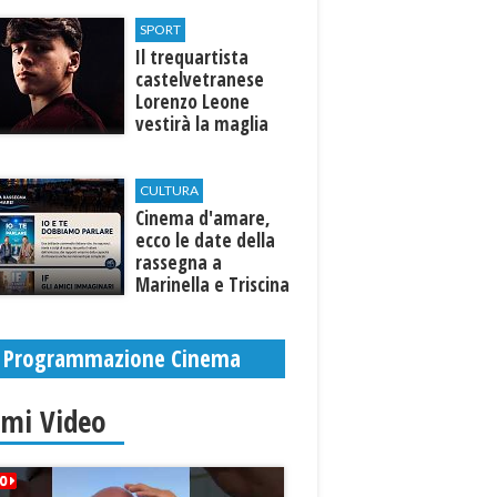
Selinunte
SPORT
Il trequartista
castelvetranese
Lorenzo Leone
vestirà la maglia
del Trapani calcio
CULTURA
Cinema d'amare,
ecco le date della
rassegna a
Marinella e Triscina
di Selinunte
Programmazione Cinema
imi Video