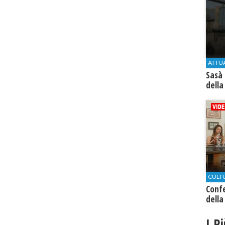
ATTU
Sasà 
della
CULT
Conf
della
I P