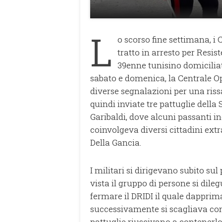
L
o scorso fine settimana, 
tratto in arresto per Resis
39enne tunisino domiciliato
sabato e domenica, la Centrale Op
diverse segnalazioni per una riss
quindi inviate tre pattuglie dell
Garibaldi, dove alcuni passanti in
coinvolgeva diversi cittadini extr
Della Gancia.
I militari si dirigevano subito sul
vista il gruppo di persone si dileg
fermare il DRIDI il quale dapprima 
successivamente si scagliava contro
pattuglie riuscivano a contenerlo