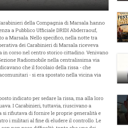
i Carabinieri della Compagnia di Marsala hanno
tenza a Pubblico Ufficiale DRIDI Abderraouf,
 a Marsala. Nello specifico, nella notte tra
erativa dei Carabinieri di Marsala riceveva
a in corso nel centro storico cittadino. Venivano
a Sezione Radiomobile nella centralissima via
dicavano che il focolaio della rissa - che
acomunitari - si era spostato nella vicina via
 posto indicato per sedare la rissa, ma alla loro
uava. I Carabinieri, tuttavia, riuscivano a
si rifiutava di fornire le proprie generalità e
 i militari al fine di eludere il controllo. Le
 con non poca difficoltà, tanto che uno dei