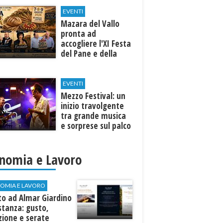
EVENTI
Mazara del Vallo
pronta ad
accogliere l'XI Festa
del Pane e della
Pasta
EVENTI
Mezzo Festival: un
inizio travolgente
tra grande musica
e sorprese sul palco
nomia e Lavoro
OMIA E LAVORO
to ad Almar Giardino
stanza: gusto,
zione e serate