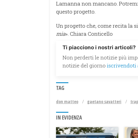
Lamanna non mancano. Potremmo, 
questo progetto.
Un progetto che, come recita la si
mia
». Chiara Conticello
Ti piacciono i nostri articoli?
Non perderti le notizie più impo
notizie del giorno
iscrivendoti
TAG
don matteo
gaetano savatteri
tra
IN EVIDENZA