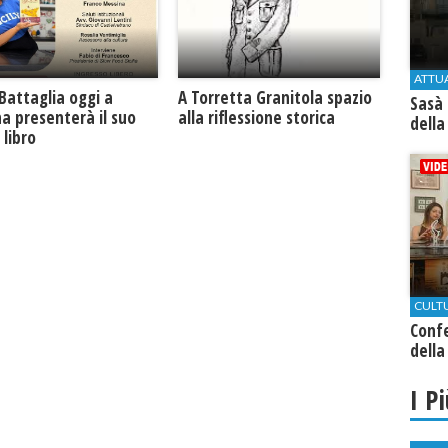
ATTU
Battaglia oggi a
​A Torretta Granitola spazio
Sasà 
na presenterà il suo
alla riflessione storica
della
libro
CULT
Conf
della
I P