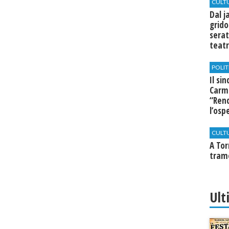
CULT
Dal j
grido
serat
teatr
di Se
POLIT
Il si
Carm
“Rend
l’osp
Cast
CULT
​A To
tram
Ult