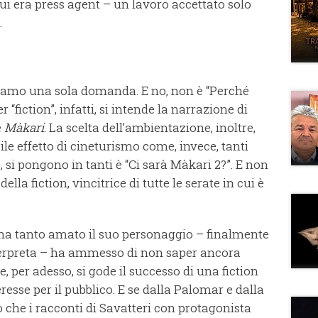
 cui era press agent – un lavoro accettato solo
.
abbiamo una sola domanda. E no, non è “Perché
“fiction”, infatti, si intende la narrazione di
è
Màkari
. La scelta dell’ambientazione, inoltre,
le effetto di cineturismo come, invece, tanti
si pongono in tanti è “Ci sarà Màkari 2?”. E non
lla fiction, vincitrice di tutte le serate in cui è
e ha tanto amato il suo personaggio – finalmente
nterpreta – ha ammesso di non saper ancora
, per adesso, si gode il successo di una fiction
resse per il pubblico. E se dalla Palomar e dalla
o che i racconti di Savatteri con protagonista