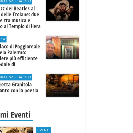
URA E SPETTACOLO
azz dei Beatles al
 delle Troiane: due
e tra musica e
o al Tempio di Hera
linunte
ICA
ndaco di Poggioreale
elo Palermo:
ere più efficiente
edale di
elvetrano."
URA E SPETTACOLO
rretta Granitola
onto con la poesia
imi Eventi
EVENTI