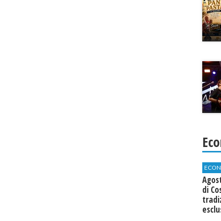
Eco
ECON
Agos
di Co
tradi
esclu
agli 