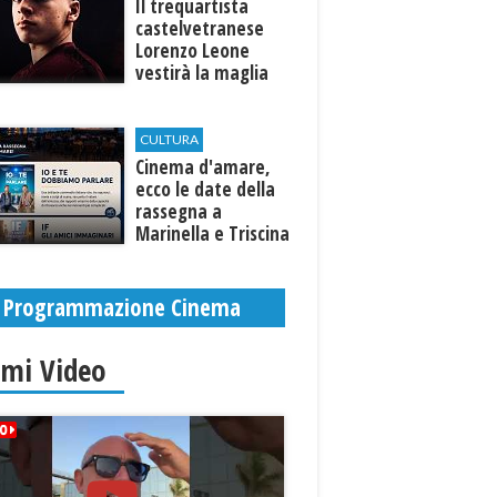
Il trequartista
castelvetranese
Lorenzo Leone
vestirà la maglia
del Trapani calcio
CULTURA
Cinema d'amare,
ecco le date della
rassegna a
Marinella e Triscina
di Selinunte
Programmazione Cinema
imi Video