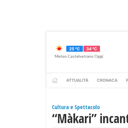
25 °C
34 °C
Meteo Castelvetrano Oggi
ATTUALITÀ
CRONACA
Cultura e Spettacolo
“Màkari” incant