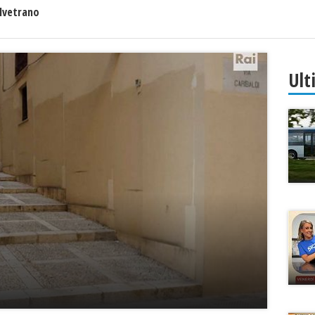
lvetrano
Ult