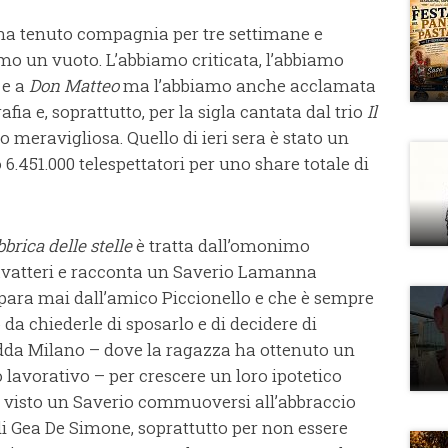
 ha tenuto compagnia per tre settimane e
mo un vuoto. L’abbiamo criticata, l’abbiamo
e a
Don Matteo
ma l’abbiamo anche acclamata
afia e, soprattutto, per la sigla cantata dal trio
Il
o meravigliosa. Quello di ieri sera è stato un
 6.451.000 telespettatori per uno share totale di
bbrica delle stelle
è tratta dall’omonimo
Savatteri e racconta un Saverio Lamanna
ara mai dall’amico Piccionello e che è sempre
da chiederle di sposarlo e di decidere di
da Milano – dove la ragazza ha ottenuto un
 lavorativo – per crescere un loro ipotetico
mo visto un Saverio commuoversi all’abbraccio
di Gea De Simone, soprattutto per non essere