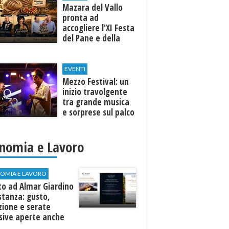
Mazara del Vallo
pronta ad
accogliere l'XI Festa
del Pane e della
Pasta
EVENTI
Mezzo Festival: un
inizio travolgente
tra grande musica
e sorprese sul palco
nomia e Lavoro
OMIA E LAVORO
to ad Almar Giardino
stanza: gusto,
zione e serate
sive aperte anche
ospiti esterni