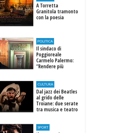
​A Torretta
Granitola tramonto
con la poesia
POLITICA
Il sindaco di
Poggioreale
Carmelo Palermo:
“Rendere più
efficiente
l’ospedale di
Castelvetrano."
CULTURA
Dal jazz dei Beatles
al grido delle
Troiane: due serate
tra musica e teatro
al Tempio di Hera di
Selinunte
SPORT