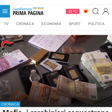
35 °C
TV
CRONACA
ECONOMIA
SPORT
POLITICA
CRONACA