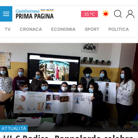
35 °C
TV
CRONACA
ECONOMIA
SPORT
POLITICA
ATTUALITÀ