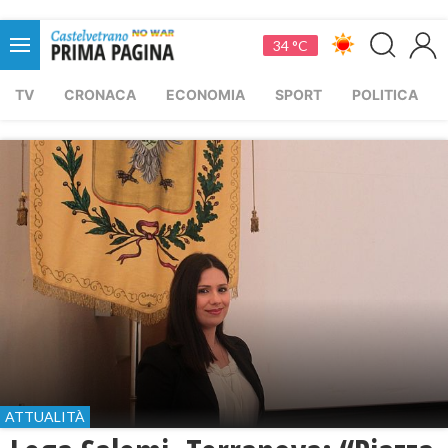
34 °C
TV
CRONACA
ECONOMIA
SPORT
POLITICA
ATTUALITÀ