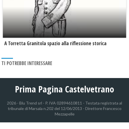
​A Torretta Granitola spazio alla riflessione storica
TI POTREBBE INTERESSARE
Prima Pagina Castelvetrano
2026 - Blu Trend srl - P. IVA 02894610811 - Testata registrata al
tribunale di Marsala n.202 del 12/06/2013 - Direttore Francesco
Mezzapelle