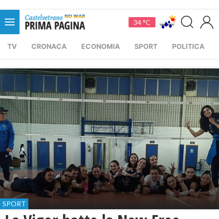
34 °C
TV
CRONACA
ECONOMIA
SPORT
POLITICA
SPORT